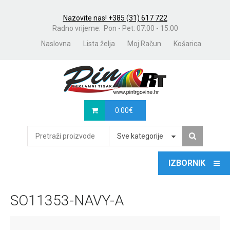
Nazovite nas! +385 (31) 617 722
Radno vrijeme: Pon - Pet: 07:00 - 15:00
Naslovna
Lista želja
Moj Račun
Košarica
0.00
€
Sve kategorije
SO11353-NAVY-A