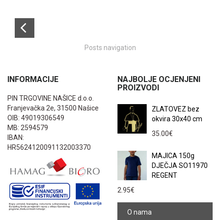
Posts navigation
INFORMACIJE
NAJBOLJE OCJENJENI
PROIZVODI
PIN TRGOVINE NAŠICE d.o.o.
Franjevačka 2e, 31500 Našice
ZLATOVEZ bez
OIB: 49019306549
okvira 30x40 cm
MB: 2594579
35.00
€
IBAN:
HR5624120091132003370
MAJICA 150g
DJEČJA SO11970
REGENT
2.95
€
O nama