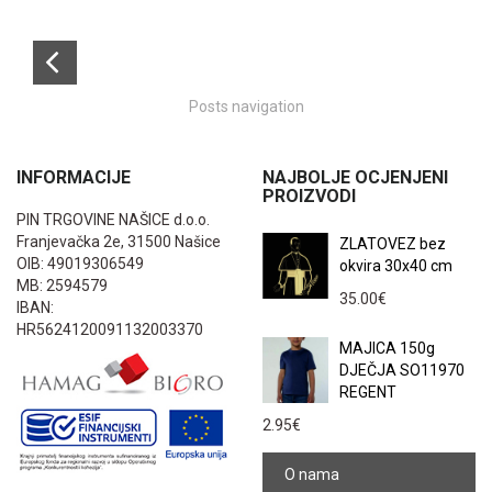
Posts navigation
INFORMACIJE
NAJBOLJE OCJENJENI
PROIZVODI
PIN TRGOVINE NAŠICE d.o.o.
Franjevačka 2e, 31500 Našice
ZLATOVEZ bez
OIB: 49019306549
okvira 30x40 cm
MB: 2594579
35.00
€
IBAN:
HR5624120091132003370
MAJICA 150g
DJEČJA SO11970
REGENT
2.95
€
O nama