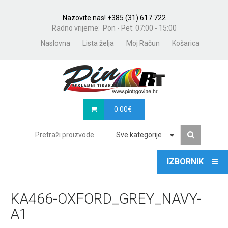
Nazovite nas! +385 (31) 617 722
Radno vrijeme: Pon - Pet: 07:00 - 15:00
Naslovna
Lista želja
Moj Račun
Košarica
0.00
€
Sve kategorije
KA466-OXFORD_GREY_NAVY-
A1