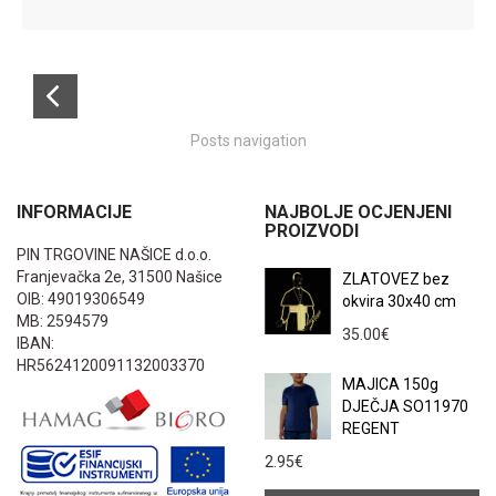
Posts navigation
INFORMACIJE
NAJBOLJE OCJENJENI
PROIZVODI
PIN TRGOVINE NAŠICE d.o.o.
Franjevačka 2e, 31500 Našice
ZLATOVEZ bez
OIB: 49019306549
okvira 30x40 cm
MB: 2594579
35.00
€
IBAN:
HR5624120091132003370
MAJICA 150g
DJEČJA SO11970
REGENT
2.95
€