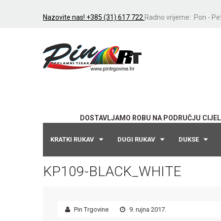
Nazovite nas! +385 (31) 617 722
Radno vrijeme: Pon - Pet
DOSTAVLJAMO ROBU NA PODRUČJU CIJEL
KRATKI RUKAV
DUGI RUKAV
DUKSE
KP109-BLACK_WHITE
Pin Trgovine
9. rujna 2017.