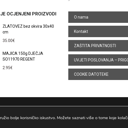
JE OCJENJENI PROIZVODI
O nama
ZLATOVEZ bez okvira 30x40
Kontakt
cm
35.00
€
ZAŠTITA PRIVATNOSTI
MAJICA 150g DJEČJA
SO11970 REGENT
UVJETI POSLOVANJA – PRIG
2.95
€
COOKIE DATOTEKE
ružio bolje korisničko iskustvo. Možete saznati više o tome koje kolačiće
Osijek