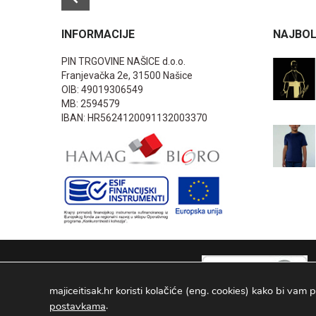
INFORMACIJE
NAJBOL
PIN TRGOVINE NAŠICE d.o.o.
Franjevačka 2e, 31500 Našice
OIB: 49019306549
MB: 2594579
IBAN: HR5624120091132003370
majiceitisak.hr koristi kolačiće (eng. cookies) kako bi vam p
.
postavkama
PIN TRGOVINE
2026
. Sva prava pridržana Configured by -
INFOS 