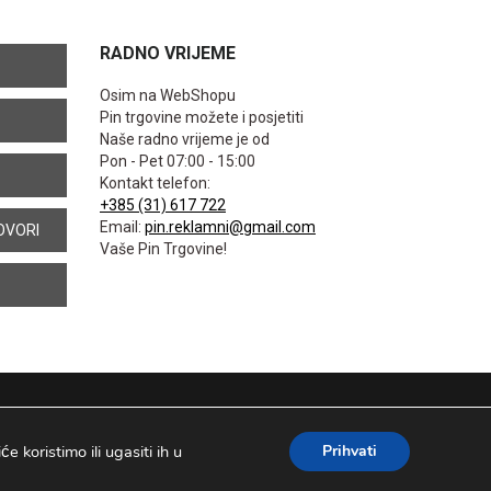
RADNO VRIJEME
Osim na WebShopu
Pin trgovine možete i posjetiti
Naše radno vrijeme je od
Pon - Pet 07:00 - 15:00
Kontakt telefon:
+385 (31) 617 722
Email:
pin.reklamni@gmail.com
OVORI
Vaše Pin Trgovine!
 koristimo ili ugasiti ih u
Prihvati