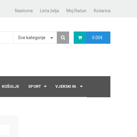
Naslovna
Lista želja
Moj Račun
Košarica
Sve kategorije
0.00
€
KOŠULJE
SPORT
VJERSKI M.