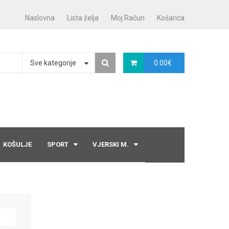
Naslovna
Lista želja
Moj Račun
Košarica
Sve kategorije
0.00
€
KOŠULJE
SPORT
VJERSKI M.