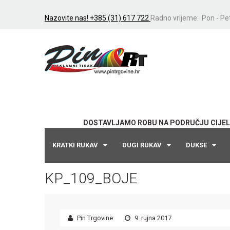
Nazovite nas! +385 (31) 617 722
Radno vrijeme: Pon - Pet
DOSTAVLJAMO ROBU NA PODRUČJU CIJEL
KRATKI RUKAV
DUGI RUKAV
DUKSE
KP_109_BOJE
Pin Trgovine
9. rujna 2017.