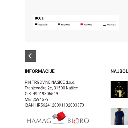
INFORMACIJE
NAJBOL
PIN TRGOVINE NAŠICE d.o.o.
Franjevačka 2e, 31500 Našice
OIB: 49019306549
MB: 2594579
IBAN: HR5624120091132003370