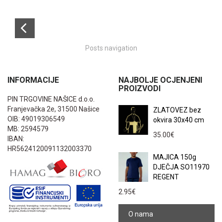
Posts navigation
INFORMACIJE
NAJBOLJE OCJENJENI
PROIZVODI
PIN TRGOVINE NAŠICE d.o.o.
Franjevačka 2e, 31500 Našice
ZLATOVEZ bez
OIB: 49019306549
okvira 30x40 cm
MB: 2594579
35.00
€
IBAN:
HR5624120091132003370
MAJICA 150g
DJEČJA SO11970
REGENT
2.95
€
O nama