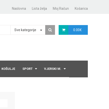
Naslovna
Lista želja
Moj Račun
Košarica
Sve kategorije
0.00
€
KOŠULJE
SPORT
VJERSKI M.