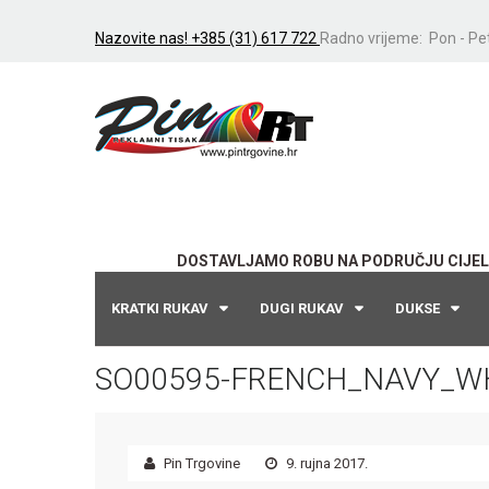
Nazovite nas! +385 (31) 617 722
Radno vrijeme: Pon - Pet
DOSTAVLJAMO ROBU NA PODRUČJU CIJEL
KRATKI RUKAV
DUGI RUKAV
DUKSE
SO00595-FRENCH_NAVY_WH
Pin Trgovine
9. rujna 2017.