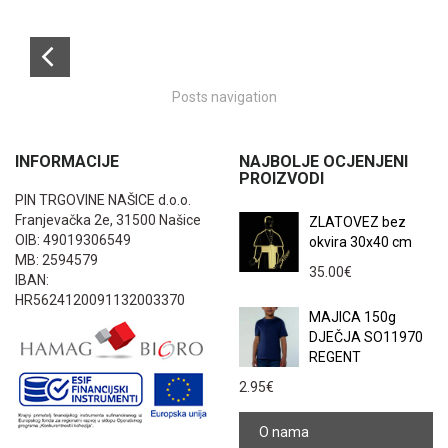
Posts navigation
INFORMACIJE
NAJBOLJE OCJENJENI
PROIZVODI
PIN TRGOVINE NAŠICE d.o.o.
Franjevačka 2e, 31500 Našice
ZLATOVEZ bez
OIB: 49019306549
okvira 30x40 cm
MB: 2594579
35.00
€
IBAN:
HR5624120091132003370
MAJICA 150g
DJEČJA SO11970
REGENT
2.95
€
O nama