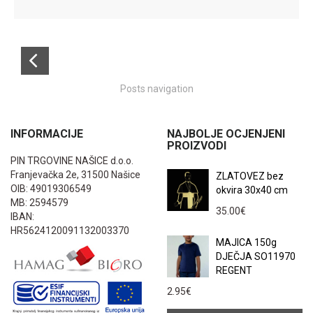
Posts navigation
INFORMACIJE
NAJBOLJE OCJENJENI
PROIZVODI
PIN TRGOVINE NAŠICE d.o.o.
Franjevačka 2e, 31500 Našice
ZLATOVEZ bez
OIB: 49019306549
okvira 30x40 cm
MB: 2594579
35.00
€
IBAN:
HR5624120091132003370
MAJICA 150g
DJEČJA SO11970
REGENT
2.95
€