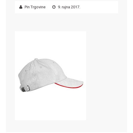
Pin Trgovine
9. rujna 2017.