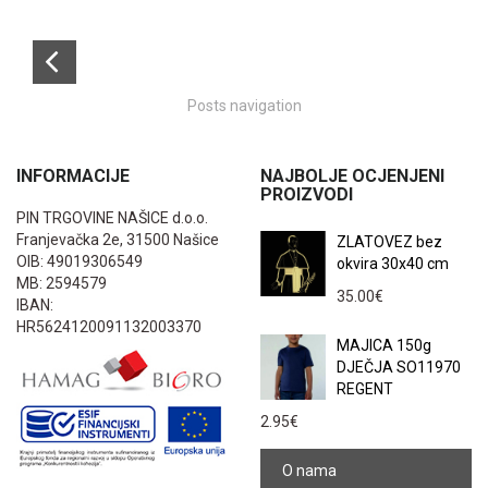
Posts navigation
INFORMACIJE
NAJBOLJE OCJENJENI
PROIZVODI
PIN TRGOVINE NAŠICE d.o.o.
Franjevačka 2e, 31500 Našice
ZLATOVEZ bez
OIB: 49019306549
okvira 30x40 cm
MB: 2594579
35.00
€
IBAN:
HR5624120091132003370
MAJICA 150g
DJEČJA SO11970
REGENT
2.95
€
O nama