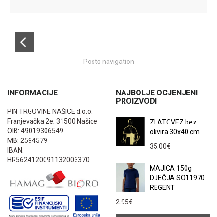
Posts navigation
INFORMACIJE
NAJBOLJE OCJENJENI
PROIZVODI
PIN TRGOVINE NAŠICE d.o.o.
Franjevačka 2e, 31500 Našice
ZLATOVEZ bez
OIB: 49019306549
okvira 30x40 cm
MB: 2594579
35.00
€
IBAN:
HR5624120091132003370
MAJICA 150g
DJEČJA SO11970
REGENT
2.95
€