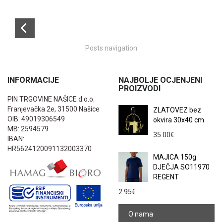
Posts navigation
INFORMACIJE
NAJBOLJE OCJENJENI
PROIZVODI
PIN TRGOVINE NAŠICE d.o.o.
Franjevačka 2e, 31500 Našice
ZLATOVEZ bez
OIB: 49019306549
okvira 30x40 cm
MB: 2594579
35.00
€
IBAN:
HR5624120091132003370
MAJICA 150g
DJEČJA SO11970
REGENT
2.95
€
O nama