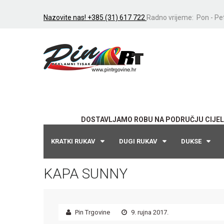
Nazovite nas! +385 (31) 617 722
Radno vrijeme: Pon - Pet
DOSTAVLJAMO ROBU NA PODRUČJU CIJEL
KRATKI RUKAV
DUGI RUKAV
DUKSE
KAPA SUNNY
Pin Trgovine
9. rujna 2017.