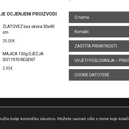
JE OCJENJENI PROIZVODI
O nama
ZLATOVEZ bez okvira 30x40
Kontakt
cm
35.00
€
ZAŠTITA PRIVATNOSTI
MAJICA 150g DJEČJA
SO11970 REGENT
UVJETI POSLOVANJA – PRIG
2.95
€
COOKIE DATOTEKE
ružio bolje korisničko iskustvo. Možete saznati više o tome koje kolačiće
Osijek