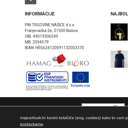
INFORMACIJE
NAJBOL
PIN TRGOVINE NAŠICE d.o.o.
Franjevačka 2e, 31500 Našice
OIB: 49019306549
MB: 2594579
IBAN: HR5624120091132003370
majiceitisak.hr koristi kolačiće (eng. cookies) kako bi vam p
.
postavkama
PIN TRGOVINE
2026
. Sva prava pridržana Configured by -
INFOS 