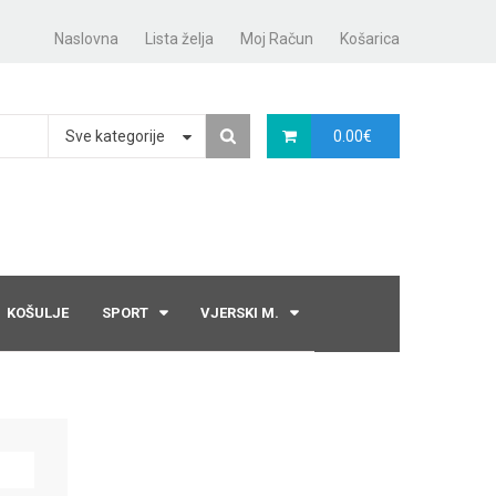
Naslovna
Lista želja
Moj Račun
Košarica
Sve kategorije
0.00
€
KOŠULJE
SPORT
VJERSKI M.