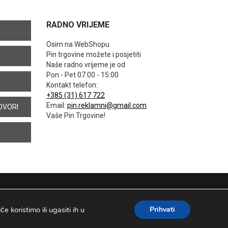
RADNO VRIJEME
Osim na WebShopu
Pin trgovine možete i posjetiti
Naše radno vrijeme je od
Pon - Pet 07:00 - 15:00
Kontakt telefon:
+385 (31) 617 722
Email:
pin.reklamni@gmail.com
OVORI
Vaše Pin Trgovine!
 koristimo ili ugasiti ih u
Prihvati