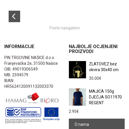
Posts navigation
INFORMACIJE
NAJBOLJE OCJENJENI
PROIZVODI
PIN TRGOVINE NAŠICE d.o.o.
Franjevačka 2e, 31500 Našice
ZLATOVEZ bez
OIB: 49019306549
okvira 30x40 cm
MB: 2594579
35.00
€
IBAN:
HR5624120091132003370
MAJICA 150g
DJEČJA SO11970
REGENT
2.95
€
O nama