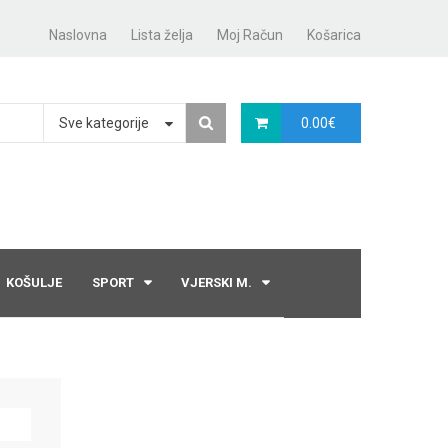
Naslovna
Lista želja
Moj Račun
Košarica
Sve kategorije
0.00
€
KOŠULJE
SPORT
VJERSKI M.