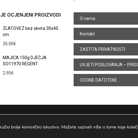
JE OCJENJENI PROIZVODI
O nama
ZLATOVEZ bez okvira 30x40
Kontakt
cm
35.00
€
ZAŠTITA PRIVATNOSTI
MAJICA 150g DJEČJA
SO11970 REGENT
UVJETI POSLOVANJA – PRIG
2.95
€
COOKIE DATOTEKE
ružio bolje korisničko iskustvo. Možete saznati više o tome koje kolačiće
Osijek