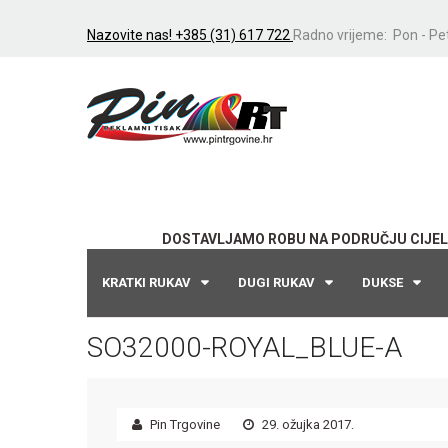
Nazovite nas! +385 (31) 617 722
Radno vrijeme: Pon - Pet
DOSTAVLJAMO ROBU NA PODRUČJU CIJEL
KRATKI RUKAV
DUGI RUKAV
DUKSE
SO32000-ROYAL_BLUE-A
Pin Trgovine
29. ožujka 2017.