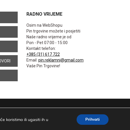
RADNO VRIJEME
Osim na WebShopu
Pin trgovine možete i posjetiti
Naše radno vrijeme je od
Pon - Pet 07:00 - 15:00
Kontakt telefon:
+385 (31) 617 722
Email:
pin.reklamni@gmail.com
OVORI
Vaše Pin Trgovine!
 koristimo ili ugasiti ih u
Prihvati