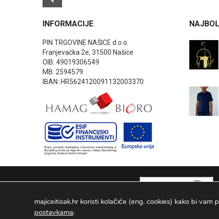
INFORMACIJE
NAJBOL
PIN TRGOVINE NAŠICE d.o.o.
Franjevačka 2e, 31500 Našice
OIB: 49019306549
MB: 2594579
IBAN: HR5624120091132003370
majiceitisak.hr koristi kolačiće (eng. cookies) kako bi vam p
.
postavkama
PIN TRGOVINE
2026
. Sva prava pridržana Configured by -
INFOS 