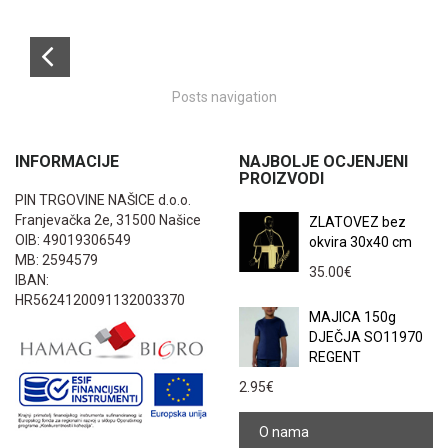
Posts navigation
INFORMACIJE
NAJBOLJE OCJENJENI
PROIZVODI
PIN TRGOVINE NAŠICE d.o.o.
Franjevačka 2e, 31500 Našice
ZLATOVEZ bez
OIB: 49019306549
okvira 30x40 cm
MB: 2594579
35.00
€
IBAN:
HR5624120091132003370
MAJICA 150g
DJEČJA SO11970
REGENT
2.95
€
O nama