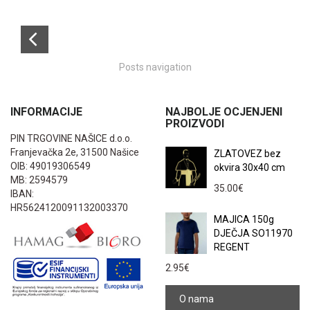
Posts navigation
INFORMACIJE
NAJBOLJE OCJENJENI
PROIZVODI
PIN TRGOVINE NAŠICE d.o.o.
Franjevačka 2e, 31500 Našice
ZLATOVEZ bez
OIB: 49019306549
okvira 30x40 cm
MB: 2594579
35.00
€
IBAN:
HR5624120091132003370
MAJICA 150g
DJEČJA SO11970
REGENT
2.95
€
O nama