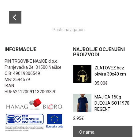
Posts navigation
INFORMACIJE
NAJBOLJE OCJENJENI
PROIZVODI
PIN TRGOVINE NAŠICE d.o.o.
Franjevačka 2e, 31500 Našice
ZLATOVEZ bez
OIB: 49019306549
okvira 30x40 cm
MB: 2594579
35.00
€
IBAN:
HR5624120091132003370
MAJICA 150g
DJEČJA SO11970
REGENT
2.95
€
O nama