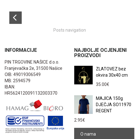
Posts navigation
INFORMACIJE
NAJBOLJE OCJENJENI
PROIZVODI
PIN TRGOVINE NAŠICE d.o.o.
Franjevačka 2e, 31500 Našice
ZLATOVEZ bez
OIB: 49019306549
okvira 30x40 cm
MB: 2594579
35.00
€
IBAN:
HR5624120091132003370
MAJICA 150g
DJEČJA SO11970
REGENT
2.95
€
O nama