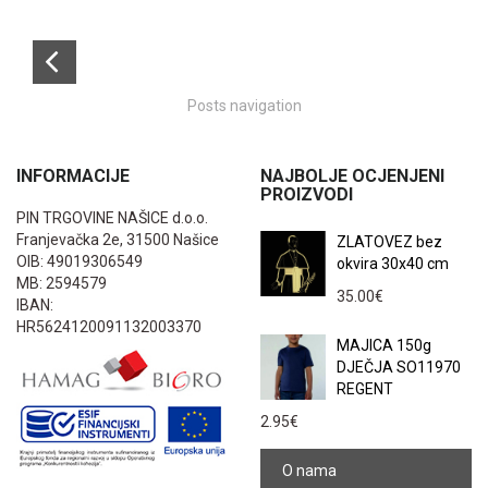
Posts navigation
INFORMACIJE
NAJBOLJE OCJENJENI
PROIZVODI
PIN TRGOVINE NAŠICE d.o.o.
Franjevačka 2e, 31500 Našice
ZLATOVEZ bez
OIB: 49019306549
okvira 30x40 cm
MB: 2594579
35.00
€
IBAN:
HR5624120091132003370
MAJICA 150g
DJEČJA SO11970
REGENT
2.95
€
O nama