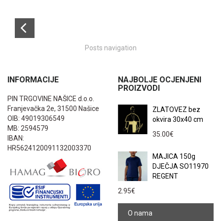
Posts navigation
INFORMACIJE
NAJBOLJE OCJENJENI
PROIZVODI
PIN TRGOVINE NAŠICE d.o.o.
Franjevačka 2e, 31500 Našice
ZLATOVEZ bez
OIB: 49019306549
okvira 30x40 cm
MB: 2594579
35.00
€
IBAN:
HR5624120091132003370
MAJICA 150g
DJEČJA SO11970
REGENT
2.95
€
O nama