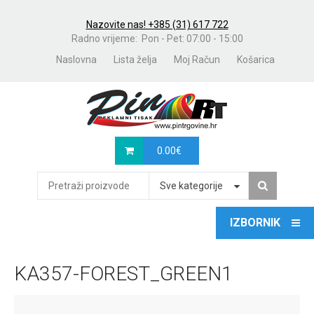
Nazovite nas! +385 (31) 617 722
Radno vrijeme: Pon - Pet: 07:00 - 15:00
Naslovna
Lista želja
Moj Račun
Košarica
0.00
€
Sve kategorije
KA357-FOREST_GREEN1