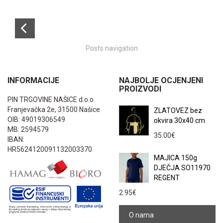
Posts navigation
INFORMACIJE
NAJBOLJE OCJENJENI
PROIZVODI
PIN TRGOVINE NAŠICE d.o.o.
Franjevačka 2e, 31500 Našice
ZLATOVEZ bez
OIB: 49019306549
okvira 30x40 cm
MB: 2594579
35.00
€
IBAN:
HR5624120091132003370
MAJICA 150g
DJEČJA SO11970
REGENT
2.95
€
O nama