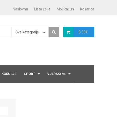
Naslovna
Lista želja
Moj Račun
Košarica
Sve kategorije
0.00
€
KOŠULJE
SPORT
VJERSKI M.