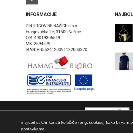
INFORMACIJE
NAJBOL
PIN TRGOVINE NAŠICE d.o.o.
Franjevačka 2e, 31500 Našice
OIB: 49019306549
MB: 2594579
IBAN: HR5624120091132003370
majiceitisak.hr koristi kolačiće (eng. cookies) kako bi vam p
.
postavkama
PIN TRGOVINE
2026
. Sva prava pridržana Configured by -
INFOS 