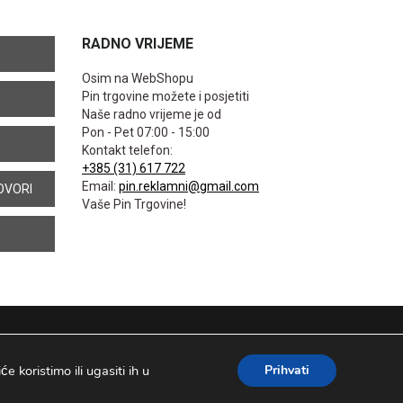
RADNO VRIJEME
Osim na WebShopu
Pin trgovine možete i posjetiti
Naše radno vrijeme je od
Pon - Pet 07:00 - 15:00
Kontakt telefon:
+385 (31) 617 722
Email:
pin.reklamni@gmail.com
OVORI
Vaše Pin Trgovine!
 koristimo ili ugasiti ih u
Prihvati