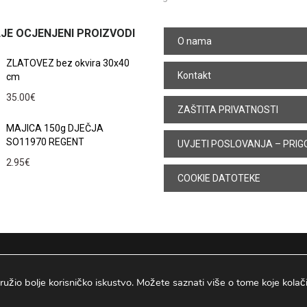
JE OCJENJENI PROIZVODI
O nama
ZLATOVEZ bez okvira 30x40
Kontakt
cm
35.00
€
ZAŠTITA PRIVATNOSTI
MAJICA 150g DJEČJA
SO11970 REGENT
UVJETI POSLOVANJA – PRIG
2.95
€
COOKIE DATOTEKE
ružio bolje korisničko iskustvo. Možete saznati više o tome koje kolačiće
Osijek