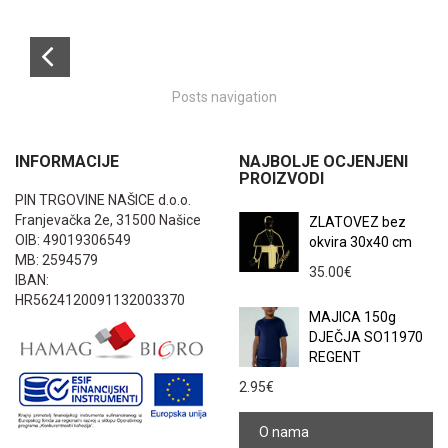
Posts navigation
INFORMACIJE
NAJBOLJE OCJENJENI
PROIZVODI
PIN TRGOVINE NAŠICE d.o.o.
Franjevačka 2e, 31500 Našice
ZLATOVEZ bez
OIB: 49019306549
okvira 30x40 cm
MB: 2594579
35.00
€
IBAN:
HR5624120091132003370
MAJICA 150g
DJEČJA SO11970
REGENT
2.95
€
O nama