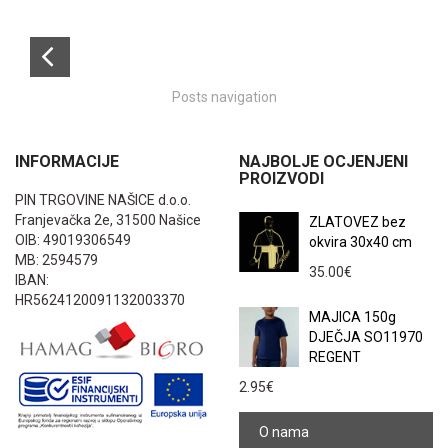
Posts navigation
INFORMACIJE
NAJBOLJE OCJENJENI
PROIZVODI
PIN TRGOVINE NAŠICE d.o.o.
Franjevačka 2e, 31500 Našice
ZLATOVEZ bez
OIB: 49019306549
okvira 30x40 cm
MB: 2594579
35.00
€
IBAN:
HR5624120091132003370
MAJICA 150g
DJEČJA SO11970
REGENT
2.95
€
O nama