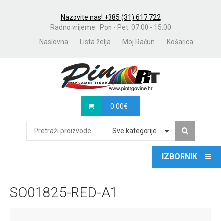
Nazovite nas! +385 (31) 617 722
Radno vrijeme: Pon - Pet: 07:00 - 15:00
Naslovna
Lista želja
Moj Račun
Košarica
0.00
€
Sve kategorije
SO01825-RED-A1