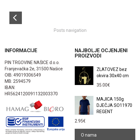
Posts navigation
INFORMACIJE
NAJBOLJE OCJENJENI
PROIZVODI
PIN TRGOVINE NAŠICE d.o.o.
Franjevačka 2e, 31500 Našice
ZLATOVEZ bez
OIB: 49019306549
okvira 30x40 cm
MB: 2594579
35.00
€
IBAN:
HR5624120091132003370
MAJICA 150g
DJEČJA SO11970
REGENT
2.95
€
O nama