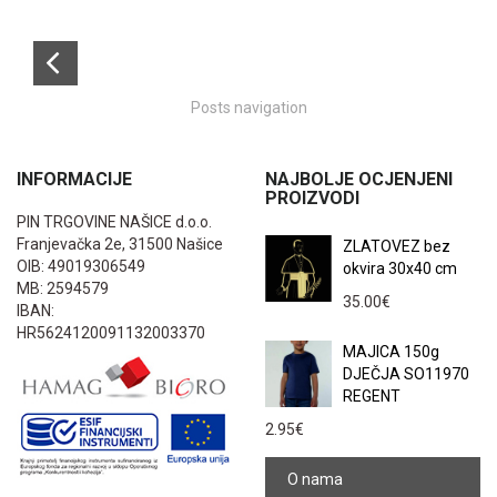
Posts navigation
INFORMACIJE
NAJBOLJE OCJENJENI
PROIZVODI
PIN TRGOVINE NAŠICE d.o.o.
Franjevačka 2e, 31500 Našice
ZLATOVEZ bez
OIB: 49019306549
okvira 30x40 cm
MB: 2594579
35.00
€
IBAN:
HR5624120091132003370
MAJICA 150g
DJEČJA SO11970
REGENT
2.95
€
O nama