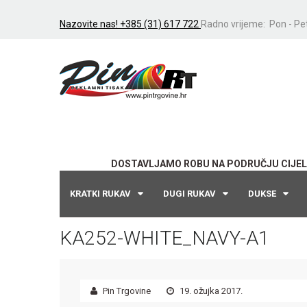
Nazovite nas! +385 (31) 617 722
Radno vrijeme: Pon - Pet
DOSTAVLJAMO ROBU NA PODRUČJU CIJEL
KRATKI RUKAV
DUGI RUKAV
DUKSE
KA252-WHITE_NAVY-A1
Pin Trgovine
19. ožujka 2017.