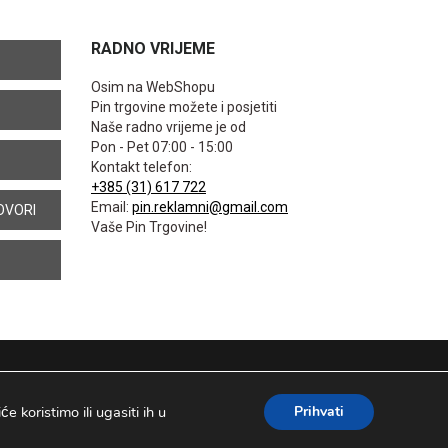
RADNO VRIJEME
Osim na WebShopu
Pin trgovine možete i posjetiti
Naše radno vrijeme je od
Pon - Pet 07:00 - 15:00
Kontakt telefon:
+385 (31) 617 722
Email:
pin.reklamni@gmail.com
OVORI
Vaše Pin Trgovine!
 koristimo ili ugasiti ih u
Prihvati