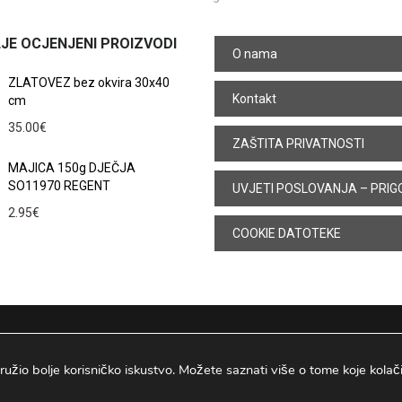
JE OCJENJENI PROIZVODI
O nama
ZLATOVEZ bez okvira 30x40
Kontakt
cm
35.00
€
ZAŠTITA PRIVATNOSTI
MAJICA 150g DJEČJA
SO11970 REGENT
UVJETI POSLOVANJA – PRIG
2.95
€
COOKIE DATOTEKE
ružio bolje korisničko iskustvo. Možete saznati više o tome koje kolačiće
Osijek