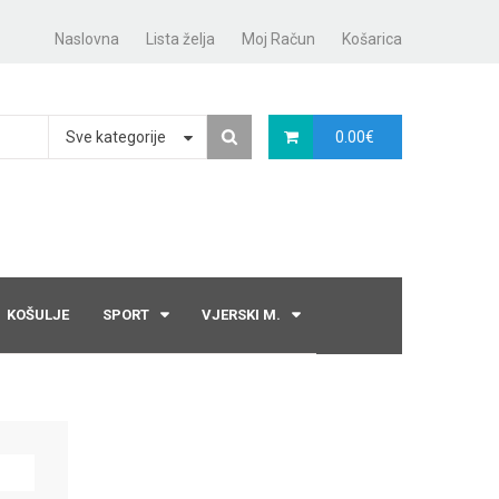
Naslovna
Lista želja
Moj Račun
Košarica
Sve kategorije
0.00
€
KOŠULJE
SPORT
VJERSKI M.