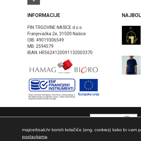
INFORMACIJE
NAJBOL
PIN TRGOVINE NAŠICE d.o.o.
Franjevačka 2e, 31500 Našice
OIB: 49019306549
MB: 2594579
IBAN: HR5624120091132003370
majiceitisak.hr koristi kolačiće (eng. cookies) kako bi vam p
.
postavkama
PIN TRGOVINE
2026
. Sva prava pridržana Configured by -
INFOS 