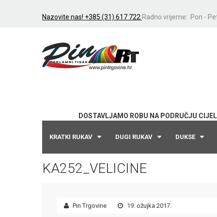
Nazovite nas! +385 (31) 617 722
Radno vrijeme: Pon - Pet
DOSTAVLJAMO ROBU NA PODRUČJU CIJEL
KRATKI RUKAV
DUGI RUKAV
DUKSE
KA252_VELICINE
Pin Trgovine
19. ožujka 2017.