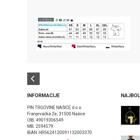
INFORMACIJE
NAJBOL
PIN TRGOVINE NAŠICE d.o.o.
Franjevačka 2e, 31500 Našice
OIB: 49019306549
MB: 2594579
IBAN: HR5624120091132003370