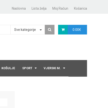
Naslovna
Lista želja
Moj Račun
Košarica
Sve kategorije
0.00
€
KOŠULJE
SPORT
VJERSKI M.