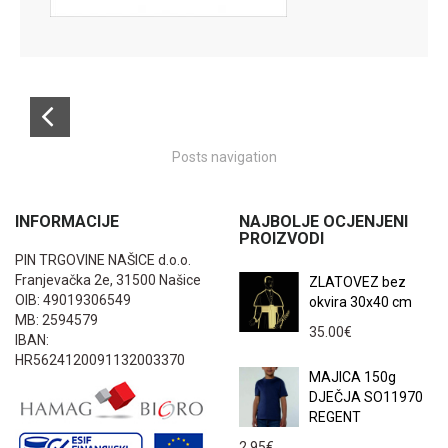
Posts navigation
INFORMACIJE
NAJBOLJE OCJENJENI
PROIZVODI
PIN TRGOVINE NAŠICE d.o.o.
Franjevačka 2e, 31500 Našice
ZLATOVEZ bez
OIB: 49019306549
okvira 30x40 cm
MB: 2594579
35.00
€
IBAN:
HR5624120091132003370
MAJICA 150g
DJEČJA SO11970
REGENT
2.95
€