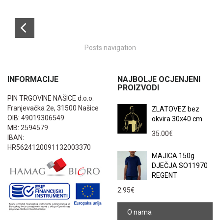
Posts navigation
INFORMACIJE
NAJBOLJE OCJENJENI
PROIZVODI
PIN TRGOVINE NAŠICE d.o.o.
Franjevačka 2e, 31500 Našice
ZLATOVEZ bez
OIB: 49019306549
okvira 30x40 cm
MB: 2594579
35.00
€
IBAN:
HR5624120091132003370
MAJICA 150g
DJEČJA SO11970
REGENT
2.95
€
O nama