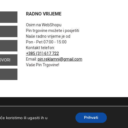
RADNO VRIJEME
Osim na WebShopu
Pin trgovine možete i posjetiti
Naše radno vrijeme je od
Pon - Pet 07:00 - 15:00
Kontakt telefon:
+385 (31) 617 722
Email:
pin.reklamni@gmail.com
OVORI
Vaše Pin Trgovine!
 koristimo ili ugasiti ih u
Prihvati