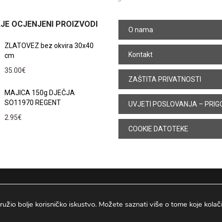
JE OCJENJENI PROIZVODI
O nama
ZLATOVEZ bez okvira 30x40
Kontakt
cm
35.00
€
ZAŠTITA PRIVATNOSTI
MAJICA 150g DJEČJA
SO11970 REGENT
UVJETI POSLOVANJA – PRIG
2.95
€
COOKIE DATOTEKE
ružio bolje korisničko iskustvo. Možete saznati više o tome koje kolačiće
Osijek