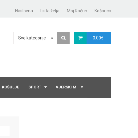
Naslovna
Lista želja
Moj Račun
Košarica
Sve kategorije
0.00
€
KOŠULJE
SPORT
VJERSKI M.