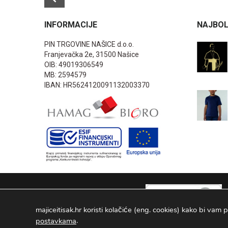
INFORMACIJE
NAJBOL
PIN TRGOVINE NAŠICE d.o.o.
Franjevačka 2e, 31500 Našice
OIB: 49019306549
MB: 2594579
IBAN: HR5624120091132003370
majiceitisak.hr koristi kolačiće (eng. cookies) kako bi vam p
.
postavkama
PIN TRGOVINE
2026
. Sva prava pridržana Configured by -
INFOS 