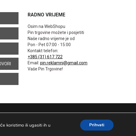
RADNO VRIJEME
Osim na WebShopu
Pin trgovine možete i posjetiti
Naše radno vrijeme je od
Pon - Pet 07:00 - 15:00
Kontakt telefon:
+385 (31) 617 722
Email:
pin.reklamni@gmail.com
OVORI
Vaše Pin Trgovine!
 koristimo ili ugasiti ih u
Prihvati