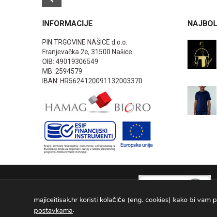
INFORMACIJE
NAJBOL
PIN TRGOVINE NAŠICE d.o.o.
Franjevačka 2e, 31500 Našice
OIB: 49019306549
MB: 2594579
IBAN: HR5624120091132003370
majiceitisak.hr koristi kolačiće (eng. cookies) kako bi vam p
.
postavkama
PIN TRGOVINE
2026
. Sva prava pridržana Configured by -
INFOS 