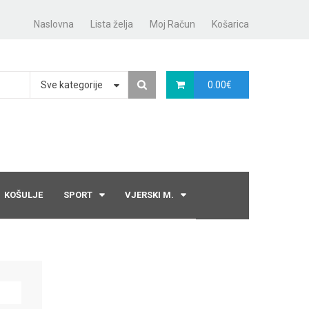
Naslovna
Lista želja
Moj Račun
Košarica
Sve kategorije
0.00
€
KOŠULJE
SPORT
VJERSKI M.