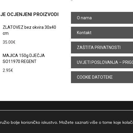
JE OCJENJENI PROIZVODI
O nama
ZLATOVEZ bez okvira 30x40
Kontakt
cm
35.00
€
ZAŠTITA PRIVATNOSTI
MAJICA 150g DJEČJA
SO11970 REGENT
UVJETI POSLOVANJA – PRIG
2.95
€
COOKIE DATOTEKE
ružio bolje korisničko iskustvo. Možete saznati više o tome koje kolačiće
Osijek