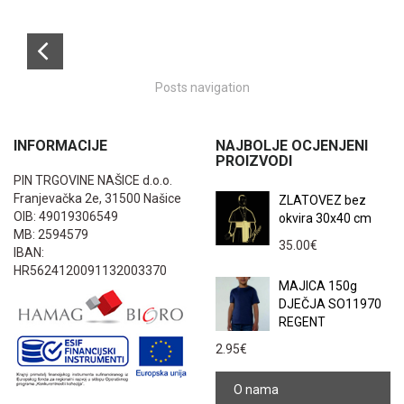
Posts navigation
INFORMACIJE
NAJBOLJE OCJENJENI
PROIZVODI
PIN TRGOVINE NAŠICE d.o.o.
Franjevačka 2e, 31500 Našice
ZLATOVEZ bez
OIB: 49019306549
okvira 30x40 cm
MB: 2594579
35.00
€
IBAN:
HR5624120091132003370
MAJICA 150g
DJEČJA SO11970
REGENT
2.95
€
O nama