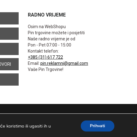
RADNO VRIJEME
Osim na WebShopu
Pin trgovine možete i posjetiti
Naše radno vrijeme je od
Pon - Pet 07:00 - 15:00
Kontakt telefon:
+385 (31) 617 722
Email:
pin.reklamni@gmail.com
OVORI
Vaše Pin Trgovine!
 koristimo ili ugasiti ih u
Prihvati