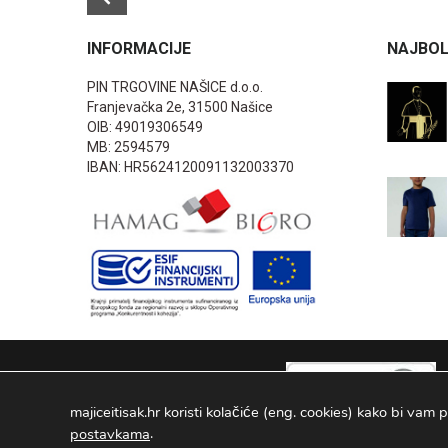
INFORMACIJE
NAJBOL
PIN TRGOVINE NAŠICE d.o.o.
Franjevačka 2e, 31500 Našice
OIB: 49019306549
MB: 2594579
IBAN: HR5624120091132003370
majiceitisak.hr koristi kolačiće (eng. cookies) kako bi vam p
.
postavkama
PIN TRGOVINE
2026
. Sva prava pridržana Configured by -
INFOS 