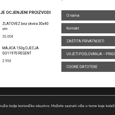
JE OCJENJENI PROIZVODI
O nama
ZLATOVEZ bez okvira 30x40
Kontakt
cm
35.00
€
ZAŠTITA PRIVATNOSTI
MAJICA 150g DJEČJA
SO11970 REGENT
UVJETI POSLOVANJA – PRIG
2.95
€
COOKIE DATOTEKE
ružio bolje korisničko iskustvo. Možete saznati više o tome koje kolačiće
Osijek