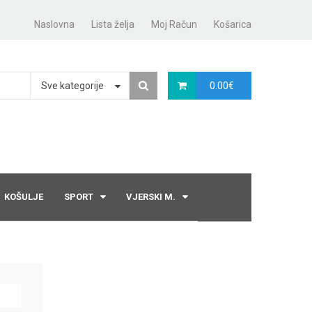
Naslovna
Lista želja
Moj Račun
Košarica
Sve kategorije
0.00
€
KOŠULJE
SPORT
VJERSKI M.