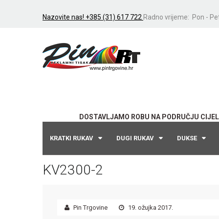
Nazovite nas! +385 (31) 617 722
Radno vrijeme: Pon - Pet
DOSTAVLJAMO ROBU NA PODRUČJU CIJEL
KRATKI RUKAV
DUGI RUKAV
DUKSE
KV2300-2
Pin Trgovine
19. ožujka 2017.