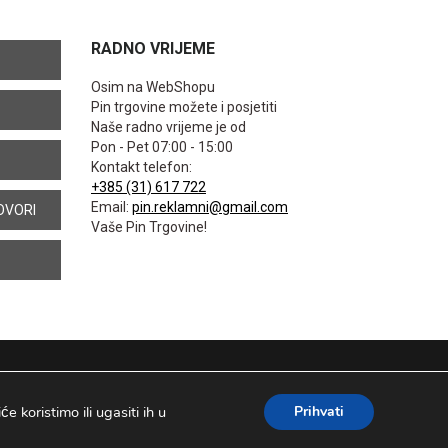
RADNO VRIJEME
Osim na WebShopu
Pin trgovine možete i posjetiti
Naše radno vrijeme je od
Pon - Pet 07:00 - 15:00
Kontakt telefon:
+385 (31) 617 722
Email:
pin.reklamni@gmail.com
OVORI
Vaše Pin Trgovine!
 koristimo ili ugasiti ih u
Prihvati