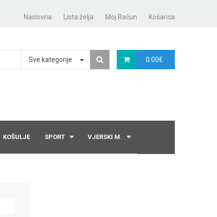
Naslovna
Lista želja
Moj Račun
Košarica
Sve kategorije
0.00
€
KOŠULJE
SPORT
VJERSKI M.