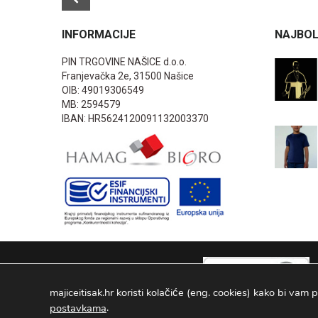
INFORMACIJE
NAJBOL
PIN TRGOVINE NAŠICE d.o.o.
Franjevačka 2e, 31500 Našice
OIB: 49019306549
MB: 2594579
IBAN: HR5624120091132003370
majiceitisak.hr koristi kolačiće (eng. cookies) kako bi vam p
.
postavkama
PIN TRGOVINE
2026
. Sva prava pridržana Configured by -
INFOS 