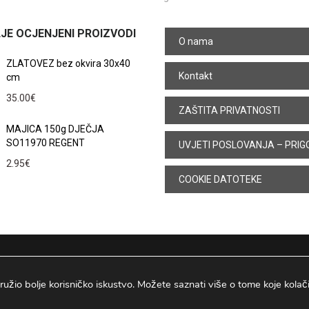
JE OCJENJENI PROIZVODI
O nama
ZLATOVEZ bez okvira 30x40
Kontakt
cm
35.00
€
ZAŠTITA PRIVATNOSTI
MAJICA 150g DJEČJA
SO11970 REGENT
UVJETI POSLOVANJA – PRIG
2.95
€
COOKIE DATOTEKE
ružio bolje korisničko iskustvo. Možete saznati više o tome koje kolačiće
Osijek