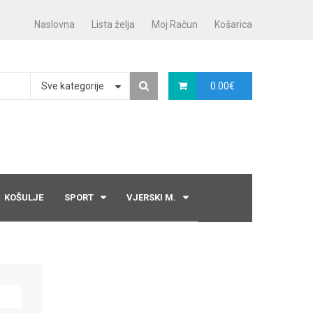
Naslovna
Lista želja
Moj Račun
Košarica
Sve kategorije
0.00
€
KOŠULJE
SPORT
VJERSKI M.