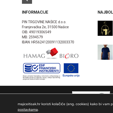
INFORMACIJE
NAJBOL
PIN TRGOVINE NAŠICE d.o.o.
Franjevačka 2e, 31500 Našice
OIB: 49019306549
MB: 2594579
IBAN: HR5624120091132003370
majiceitisak.hr koristi kolačiće (eng. cookies) kako bi vam p
.
postavkama
PIN TRGOVINE
2026
. Sva prava pridržana Configured by -
INFOS 