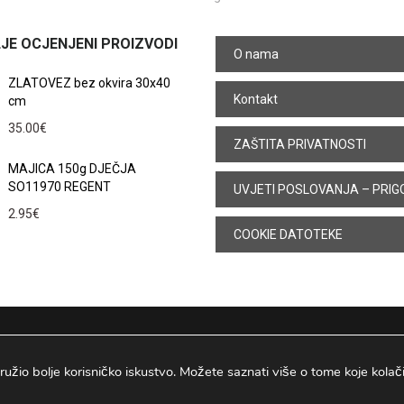
JE OCJENJENI PROIZVODI
O nama
ZLATOVEZ bez okvira 30x40
Kontakt
cm
35.00
€
ZAŠTITA PRIVATNOSTI
MAJICA 150g DJEČJA
SO11970 REGENT
UVJETI POSLOVANJA – PRIG
2.95
€
COOKIE DATOTEKE
ružio bolje korisničko iskustvo. Možete saznati više o tome koje kolačiće
Osijek