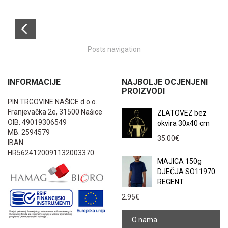
Posts navigation
INFORMACIJE
NAJBOLJE OCJENJENI
PROIZVODI
PIN TRGOVINE NAŠICE d.o.o.
Franjevačka 2e, 31500 Našice
ZLATOVEZ bez
OIB: 49019306549
okvira 30x40 cm
MB: 2594579
35.00
€
IBAN:
HR5624120091132003370
MAJICA 150g
DJEČJA SO11970
REGENT
2.95
€
O nama