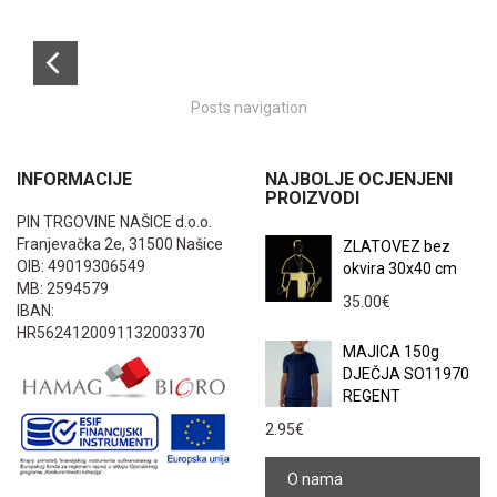
Posts navigation
INFORMACIJE
NAJBOLJE OCJENJENI
PROIZVODI
PIN TRGOVINE NAŠICE d.o.o.
Franjevačka 2e, 31500 Našice
ZLATOVEZ bez
OIB: 49019306549
okvira 30x40 cm
MB: 2594579
35.00
€
IBAN:
HR5624120091132003370
MAJICA 150g
DJEČJA SO11970
REGENT
2.95
€
O nama