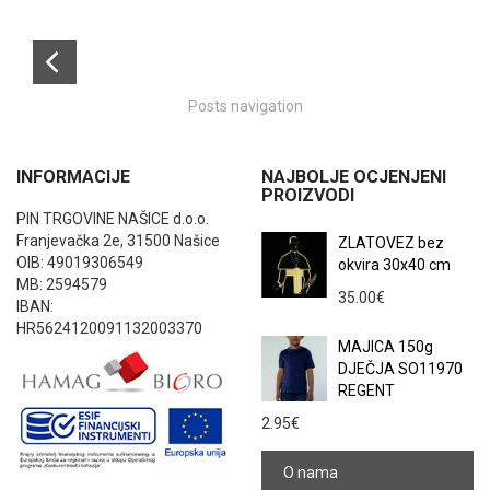
Posts navigation
INFORMACIJE
NAJBOLJE OCJENJENI
PROIZVODI
PIN TRGOVINE NAŠICE d.o.o.
Franjevačka 2e, 31500 Našice
ZLATOVEZ bez
OIB: 49019306549
okvira 30x40 cm
MB: 2594579
35.00
€
IBAN:
HR5624120091132003370
MAJICA 150g
DJEČJA SO11970
REGENT
2.95
€
O nama