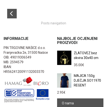
Posts navigation
INFORMACIJE
NAJBOLJE OCJENJENI
PROIZVODI
PIN TRGOVINE NAŠICE d.o.o.
Franjevačka 2e, 31500 Našice
ZLATOVEZ bez
OIB: 49019306549
okvira 30x40 cm
MB: 2594579
35.00
€
IBAN:
HR5624120091132003370
MAJICA 150g
DJEČJA SO11970
REGENT
2.95
€
O nama