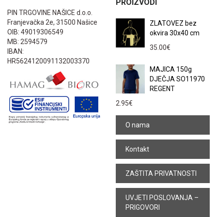
PROIZVODI
PIN TRGOVINE NAŠICE d.o.o.
Franjevačka 2e, 31500 Našice
ZLATOVEZ bez
OIB: 49019306549
okvira 30x40 cm
MB: 2594579
35.00
€
IBAN:
HR5624120091132003370
MAJICA 150g
DJEČJA SO11970
REGENT
2.95
€
O nama
Kontakt
ZAŠTITA PRIVATNOSTI
UVJETI POSLOVANJA –
PRIGOVORI