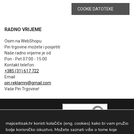
COOKIE DATOTEKE
RADNO VRIJEME
Osim na WebShopu
Pin trgovine možete i posjetiti
Naše radno vrijeme je od
Pon - Pet 07:00 - 15:00
Kontakt telefon:
+385 (31) 617 722
Email:
pin.reklamni@gmail.com
Vaše Pin Trgovine!
majiceitisak.hr koristi kolačiće (eng. cookies) kako bi vam pružio
bolje korisničko iskustvo. Možete saznati više o tome koje