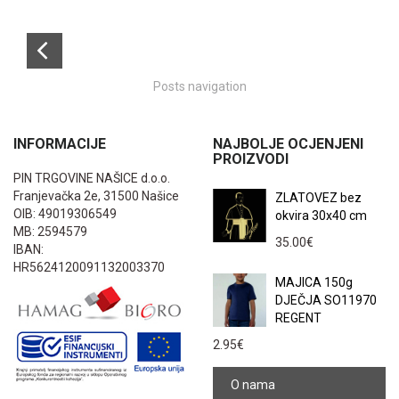
Posts navigation
INFORMACIJE
NAJBOLJE OCJENJENI
PROIZVODI
PIN TRGOVINE NAŠICE d.o.o.
Franjevačka 2e, 31500 Našice
ZLATOVEZ bez
OIB: 49019306549
okvira 30x40 cm
MB: 2594579
35.00
€
IBAN:
HR5624120091132003370
MAJICA 150g
DJEČJA SO11970
REGENT
2.95
€
O nama