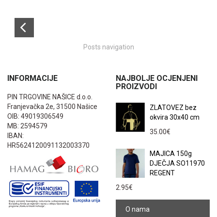
Posts navigation
INFORMACIJE
NAJBOLJE OCJENJENI
PROIZVODI
PIN TRGOVINE NAŠICE d.o.o.
Franjevačka 2e, 31500 Našice
ZLATOVEZ bez
OIB: 49019306549
okvira 30x40 cm
MB: 2594579
35.00
€
IBAN:
HR5624120091132003370
MAJICA 150g
DJEČJA SO11970
REGENT
2.95
€
O nama