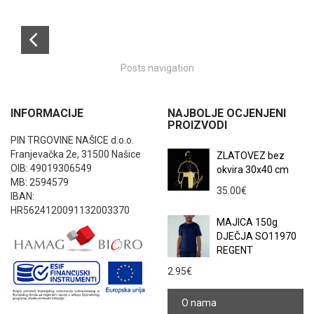
Posts navigation
INFORMACIJE
NAJBOLJE OCJENJENI
PROIZVODI
PIN TRGOVINE NAŠICE d.o.o.
Franjevačka 2e, 31500 Našice
ZLATOVEZ bez
OIB: 49019306549
okvira 30x40 cm
MB: 2594579
35.00
€
IBAN:
HR5624120091132003370
MAJICA 150g
DJEČJA SO11970
REGENT
2.95
€
O nama