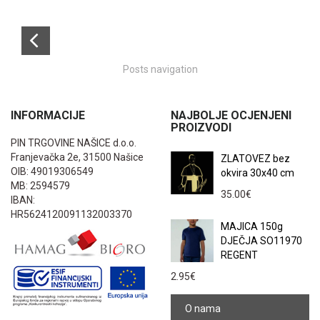
Posts navigation
INFORMACIJE
NAJBOLJE OCJENJENI
PROIZVODI
PIN TRGOVINE NAŠICE d.o.o.
Franjevačka 2e, 31500 Našice
ZLATOVEZ bez
OIB: 49019306549
okvira 30x40 cm
MB: 2594579
35.00
€
IBAN:
HR5624120091132003370
MAJICA 150g
DJEČJA SO11970
REGENT
2.95
€
O nama