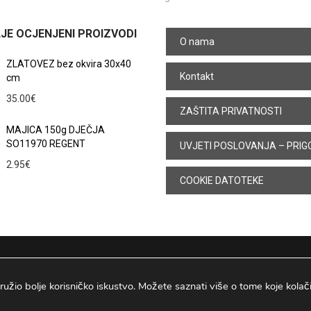
JE OCJENJENI PROIZVODI
O nama
ZLATOVEZ bez okvira 30x40
Kontakt
cm
35.00
€
ZAŠTITA PRIVATNOSTI
MAJICA 150g DJEČJA
SO11970 REGENT
UVJETI POSLOVANJA – PRIG
2.95
€
COOKIE DATOTEKE
ružio bolje korisničko iskustvo. Možete saznati više o tome koje kolačiće
Osijek