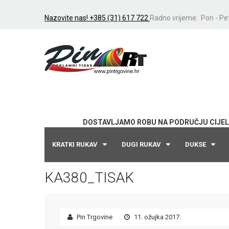
Nazovite nas! +385 (31) 617 722
Radno vrijeme: Pon - Pet
DOSTAVLJAMO ROBU NA PODRUČJU CIJEL
KRATKI RUKAV
DUGI RUKAV
DUKSE
KA380_TISAK
Pin Trgovine
11. ožujka 2017.