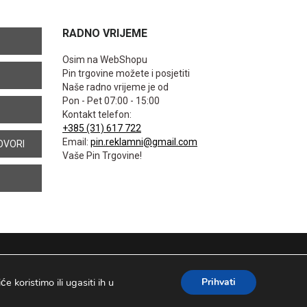
RADNO VRIJEME
Osim na WebShopu
Pin trgovine možete i posjetiti
Naše radno vrijeme je od
Pon - Pet 07:00 - 15:00
Kontakt telefon:
+385 (31) 617 722
Email:
pin.reklamni@gmail.com
OVORI
Vaše Pin Trgovine!
 koristimo ili ugasiti ih u
Prihvati