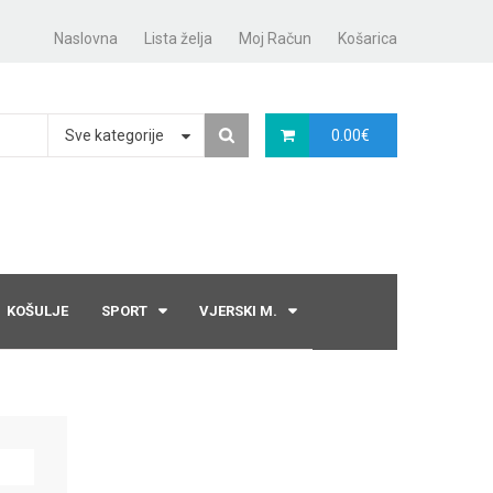
Naslovna
Lista želja
Moj Račun
Košarica
Sve kategorije
0.00
€
KOŠULJE
SPORT
VJERSKI M.