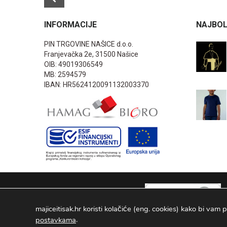
INFORMACIJE
NAJBOL
PIN TRGOVINE NAŠICE d.o.o.
Franjevačka 2e, 31500 Našice
OIB: 49019306549
MB: 2594579
IBAN: HR5624120091132003370
majiceitisak.hr koristi kolačiće (eng. cookies) kako bi vam p
.
postavkama
PIN TRGOVINE
2026
. Sva prava pridržana Configured by -
INFOS 