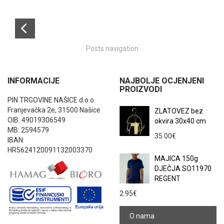
Posts navigation
INFORMACIJE
NAJBOLJE OCJENJENI
PROIZVODI
PIN TRGOVINE NAŠICE d.o.o.
Franjevačka 2e, 31500 Našice
ZLATOVEZ bez
OIB: 49019306549
okvira 30x40 cm
MB: 2594579
35.00
€
IBAN:
HR5624120091132003370
MAJICA 150g
DJEČJA SO11970
REGENT
2.95
€
O nama