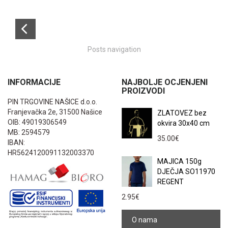
Posts navigation
INFORMACIJE
NAJBOLJE OCJENJENI
PROIZVODI
PIN TRGOVINE NAŠICE d.o.o.
Franjevačka 2e, 31500 Našice
ZLATOVEZ bez
OIB: 49019306549
okvira 30x40 cm
MB: 2594579
35.00
€
IBAN:
HR5624120091132003370
MAJICA 150g
DJEČJA SO11970
REGENT
2.95
€
O nama