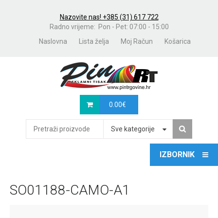
Nazovite nas! +385 (31) 617 722
Radno vrijeme: Pon - Pet: 07:00 - 15:00
Naslovna
Lista želja
Moj Račun
Košarica
0.00
€
Sve kategorije
SO01188-CAMO-A1