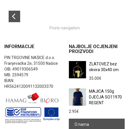
Posts navigation
INFORMACIJE
NAJBOLJE OCJENJENI
PROIZVODI
PIN TRGOVINE NAŠICE d.o.o.
Franjevačka 2e, 31500 Našice
ZLATOVEZ bez
OIB: 49019306549
okvira 30x40 cm
MB: 2594579
35.00
€
IBAN:
HR5624120091132003370
MAJICA 150g
DJEČJA SO11970
REGENT
2.95
€
O nama